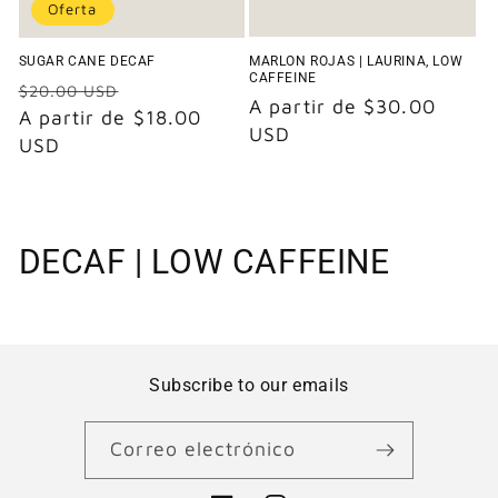
Oferta
MARLON ROJAS | LAURINA, LOW
SUGAR CANE DECAF
CAFFEINE
Precio
Precio
$20.00 USD
Precio
A partir de $30.00
habitual
A partir de $18.00
de
habitual
USD
USD
oferta
C
DECAF | LOW CAFFEINE
o
l
e
Subscribe to our emails
c
Correo electrónico
c