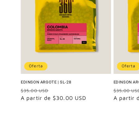
Oferta
Oferta
EDINSON ARGOTE | SL-28
EDINSON AR
Precio
Precio
Precio
$35.00 USD
$35.00 US
habitual
A partir de $30.00 USD
de
habitual
A partir
oferta