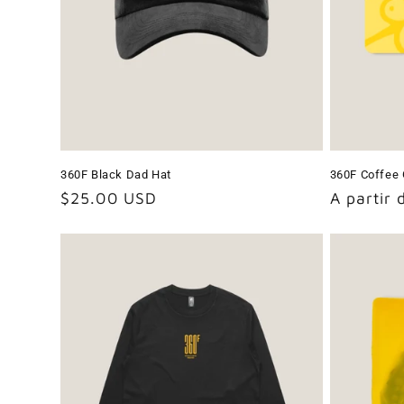
360F Black Dad Hat
360F Coffee 
Precio
$25.00 USD
Precio
A partir
habitual
habitual