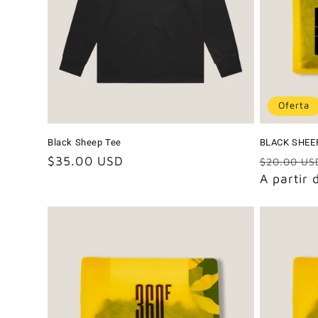
Oferta
Black Sheep Tee
BLACK SHEE
Precio
$35.00 USD
Precio
$20.00 US
habitual
habitual
A partir