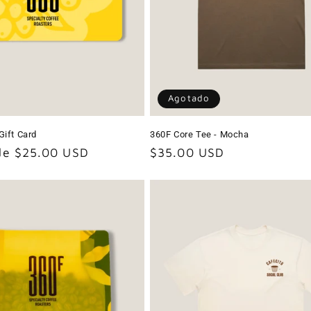
Agotado
Gift Card
360F Core Tee - Mocha
 de $25.00 USD
Precio
$35.00 USD
habitual