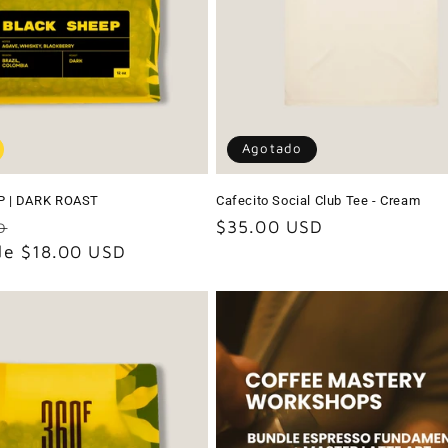
Agotado
P | DARK ROAST
Cafecito Social Club Tee - Cream
Precio
Precio
$35.00 USD
D
 de $18.00 USD
de
habitual
oferta