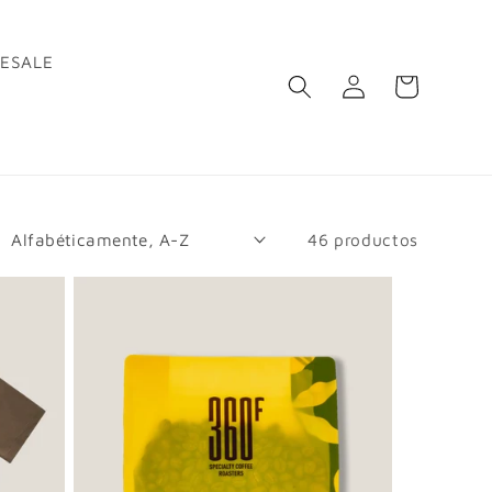
ESALE
Iniciar
Carrito
sesión
46 productos