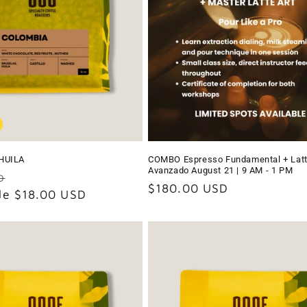
HUILA
COMBO Espresso Fundamental + Latt
Avanzado August 21 | 9 AM - 1 PM
Precio
D
Precio
$180.00 USD
 de $18.00 USD
de
habitual
oferta