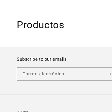
C
Productos
o
l
Subscribe to our emails
e
c
Correo electrónico
c
i
Idioma