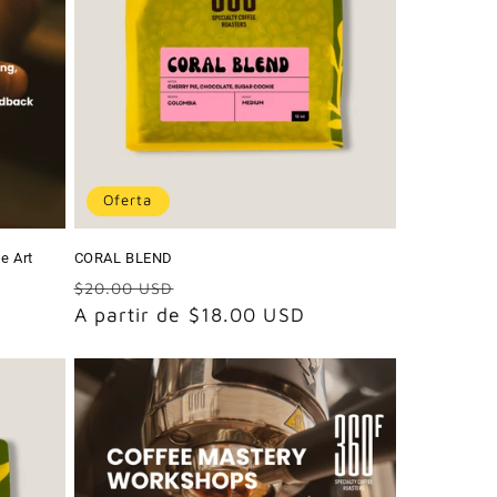
Oferta
e Art
CORAL BLEND
Precio
Precio
$20.00 USD
habitual
A partir de $18.00 USD
de
oferta