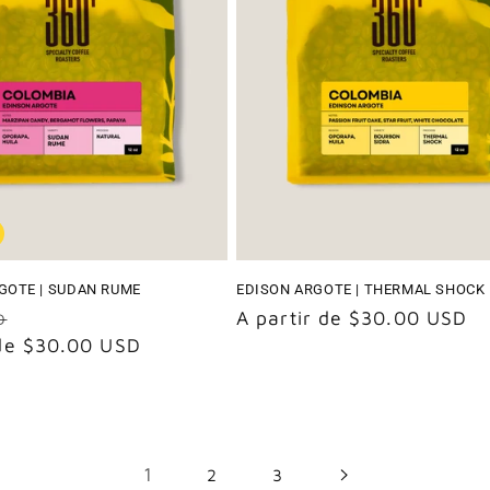
GOTE | SUDAN RUME
EDISON ARGOTE | THERMAL SHOCK
Precio
Precio
A partir de $30.00 USD
D
 de $30.00 USD
de
habitual
oferta
1
2
3