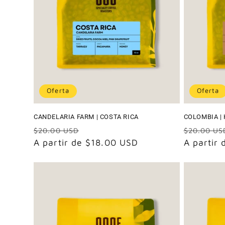
Oferta
Oferta
CANDELARIA FARM | COSTA RICA
COLOMBIA | 
Precio
Precio
Precio
$20.00 USD
$20.00 US
habitual
A partir de $18.00 USD
de
habitual
A partir
oferta