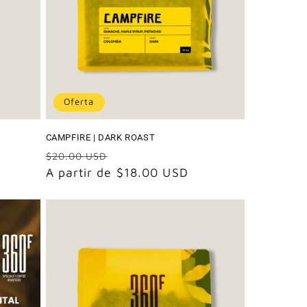
Oferta
CAMPFIRE | DARK ROAST
Precio
Precio
$20.00 USD
habitual
A partir de $18.00 USD
de
oferta